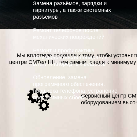
Замена разъёмов, зарядки и
гарнитуры, а также системных
разъёмов
Ремонт телефонов после
механических повреждений
Ремонт и профилактика
Мы вплотную подошли к тому, чтобы устранять
телефонов после попадания
центре СМТел НН, тем самым, сведя к минимуму 
влаги и инородных веществ
Обновление, замена
программного обеспечения,
прошивка телефона, устранение
Сервисный центр СМ
программных сбоев
оборудованием высоч